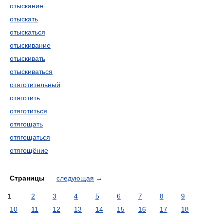
отыскание
отыскать
отыскаться
отыскивание
отыскивать
отыскиваться
отяготительный
отяготить
отяготиться
отягощать
отягощаться
отягощёние
Страницы
следующая
→
1
2
3
4
5
6
7
8
9
10
11
12
13
14
15
16
17
18